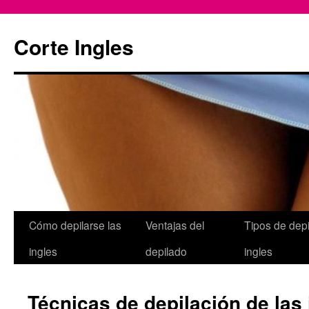
Skip
to
Corte Ingles
content
Cómo depilarse las
Ventajas del
Tipos de depi
ingles
depilado
ingles
Técnicas de depilación de las 